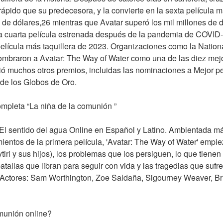
ápido que su predecesora, y la convierte en la sexta película má
 de dólares,26 mientras que Avatar superó los mil millones de dó
la cuarta película estrenada después de la pandemia de COVID-1
película más taquillera de 2023. Organizaciones como la Nationa
nombraron a Avatar: The Way of Water como una de las diez mejo
ió muchos otros premios, incluidas las nominaciones a Mejor pel
n de los Globos de Oro.
ompleta “La niña de la comunión ”
El sentido del agua Online en Español y Latino. Ambientada m
entos de la primera película, 'Avatar: The Way of Water' empiez
ytiri y sus hijos), los problemas que los persiguen, lo que tienen
atallas que libran para seguir con vida y las tragedias que sufr
n Actores: Sam Worthington, Zoe Saldaña, Sigourney Weaver, Bri
munión online?