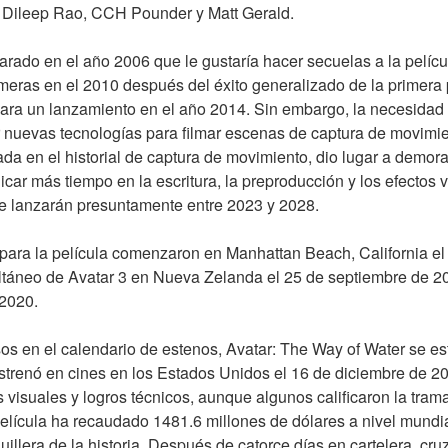
, Dileep Rao, CCH Pounder y Matt Gerald.
ado en el año 2006 que le gustaría hacer secuelas a la película
imeras en el 2010 después del éxito generalizado de la primera p
ra un lanzamiento en el año 2014. Sin embargo, la necesidad 
r nuevas tecnologías para filmar escenas de captura de movimie
a en el historial de captura de movimiento, dio lugar a demoras
car más tiempo en la escritura, la preproducción y los efectos v
se lanzarán presuntamente entre 2023 y 2028.
 para la película comenzaron en Manhattan Beach, California el
ltáneo de Avatar 3 en Nueva Zelanda el 25 de septiembre de 20
 2020.
os en el calendario de estenos, Avatar: The Way of Water se est
trenó en cines en los Estados Unidos el 16 de diciembre de 2023
s visuales y logros técnicos, aunque algunos calificaron la trama
elícula ha recaudado 1481.6 millones de dólares a nivel mundial
illera de la historia. Después de catorce días en cartelera, cruz