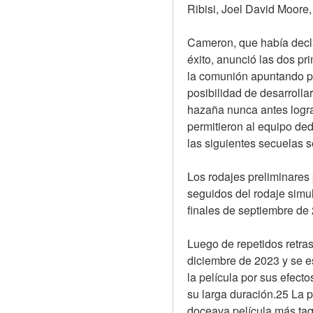
Ribisi, Joel David Moore
Cameron, que había declar
éxito, anunció las dos pr
la comunión apuntando pa
posibilidad de desarrolla
hazaña nunca antes lograd
permitieron al equipo dedi
las siguientes secuelas 
Los rodajes preliminares
seguidos del rodaje simu
finales de septiembre de
Luego de repetidos retras
diciembre de 2023 y se es
la película por sus efecto
su larga duración.25 La p
doceava película más taqu