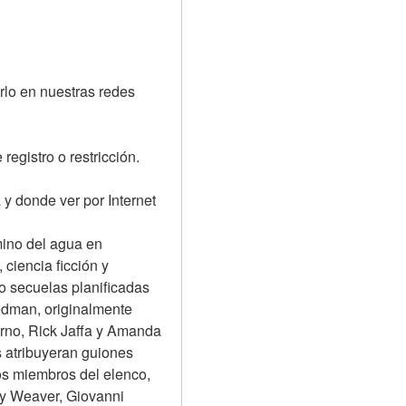
rlo en nuestras redes 
registro o restricción.
 y donde ver por Internet
mino del agua en 
iencia ficción y 
o secuelas planificadas 
edman, originalmente 
no, Rick Jaffa y Amanda 
 atribuyeran guiones 
os miembros del elenco, 
y Weaver, Giovanni 