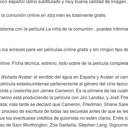
y con español latino subtitulado y muy buena calidad de imagen.
la comunión online en xtzy.men es totalmente gratis.
roblema con la película La niña de la comunión , puedes informa
 los enlaces para ver películas online gratis y sin ningún tipo de 
line: Ficha técnica, estreno, todo sobre de la película completa
(titulada Avatar: el sentido del agua en España y Avatar: el ca
lícula estadounidense perteneciente al género del cine épico, c
cida y coescrita por James Cameron. Es la primera de las cuatr
ameron está produciendo la película con Jon Landau, y Josh Fri
sta; más tarde se declaró que Cameron, Friedman, Shane Saler
l proceso de escritura de todas las secuelas antes de que se les
e los eventuales créditos de guionista no estén claros. Entre l
eso de Sam Worthington, Zoe Saldaña, Stephen Lang, Sigourne