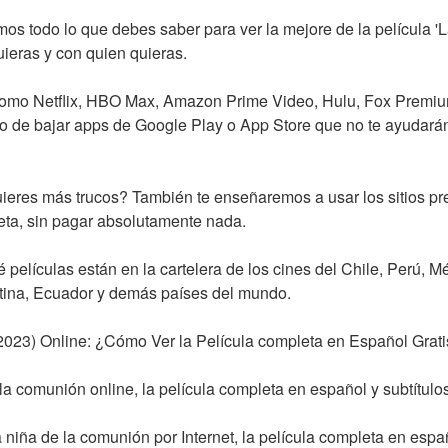
mos todo lo que debes saber para ver la mejore de la película 'L
ieras y con quien quieras.
omo Netflix, HBO Max, Amazon Prime Video, Hulu, Fox Premium,
 o de bajar apps de Google Play o App Store que no te ayudarán
uieres más trucos? También te enseñaremos a usar los sitios pre
ta, sin pagar absolutamente nada.
 películas están en la cartelera de los cines del Chile, Perú, M
tina, Ecuador y demás países del mundo.
2023) Online: ¿Cómo Ver la Película completa en Español Grat
a comunión online, la película completa en español y subtítulos
ña de la comunión por Internet, la película completa en español